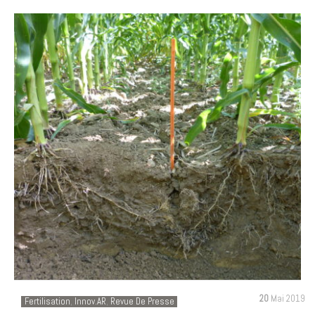
20
Mai 2019
Fertilisation
,
Innov.AR
,
Revue De Presse