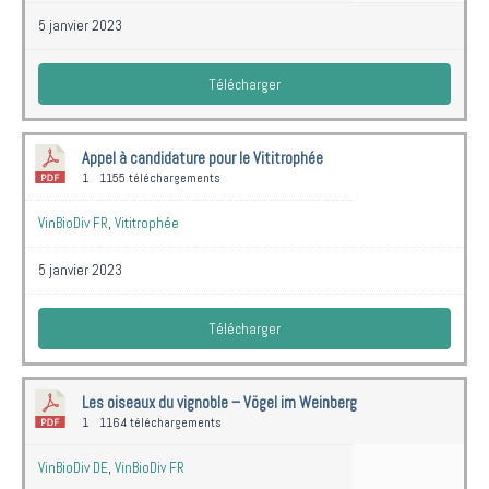
5 janvier 2023
Télécharger
Appel à candidature pour le Vititrophée
1
1155 téléchargements
VinBioDiv FR
,
Vititrophée
5 janvier 2023
Télécharger
Les oiseaux du vignoble – Vögel im Weinberg
1
1164 téléchargements
VinBioDiv DE
,
VinBioDiv FR