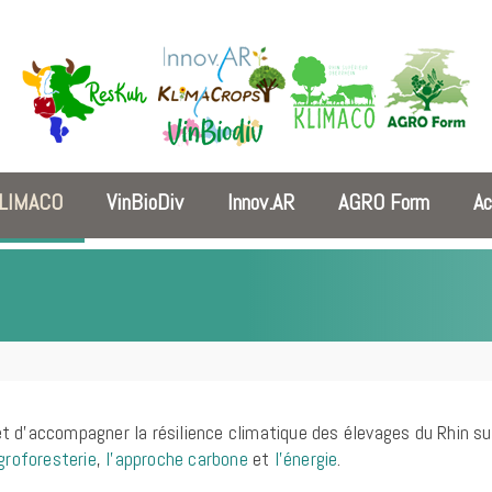
LIMACO
VinBioDiv
Innov.AR
AGRO Form
Ac
et d’accompagner la résilience climatique des élevages du Rhin su
agroforesterie
,
l’approche carbone
et
l’énergie
.