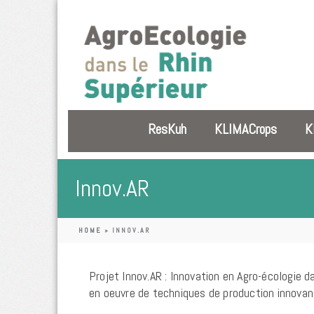
ResKuh
KLIMACrops
K
Innov.AR
HOME
»
INNOV.AR
Projet Innov.AR : Innovation en Agro-écologie d
en oeuvre de techniques de production innovan