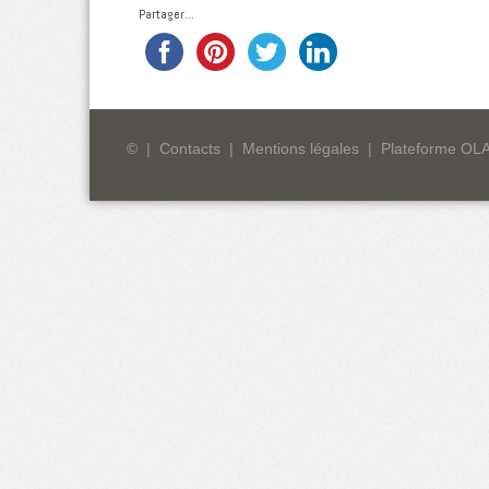
Partager...
©
|
Contacts
|
Mentions légales
|
Plateforme OL