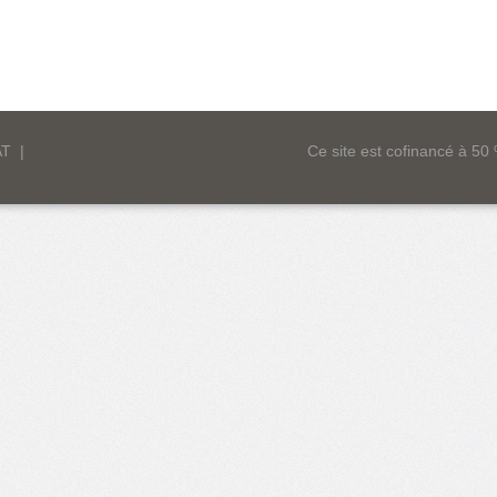
AT
|
Ce site est cofinancé à 5