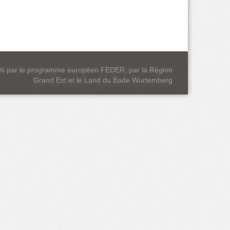
0 % par le programme européen FEDER, par la Région
Grand Est et le Land du Bade Wurtemberg