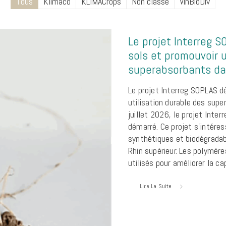
Tous
Klimaco
KLIMACrops
Non classé
VinBioDiv
Le projet Interreg S
sols et promouvoir u
superabsorbants dan
Le projet Interreg SOPLAS d
utilisation durable des supe
juillet 2026, le projet Inte
démarré. Ce projet s’intéres
synthétiques et biodégradabl
Rhin supérieur. Les polymèr
utilisés pour améliorer la c
Lire La Suite