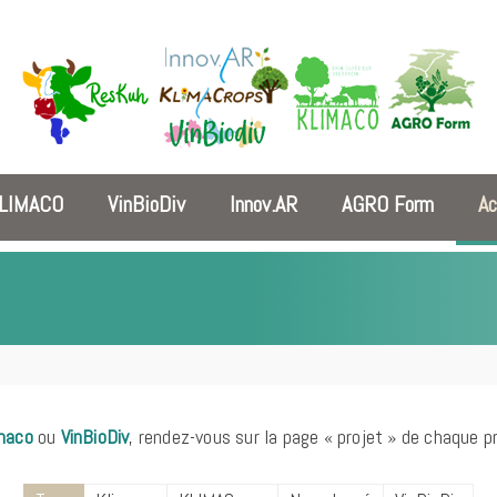
LIMACO
VinBioDiv
Innov.AR
AGRO Form
Ac
maco
ou
VinBioDiv
,
rendez-vous sur la page « projet » de chaque pr