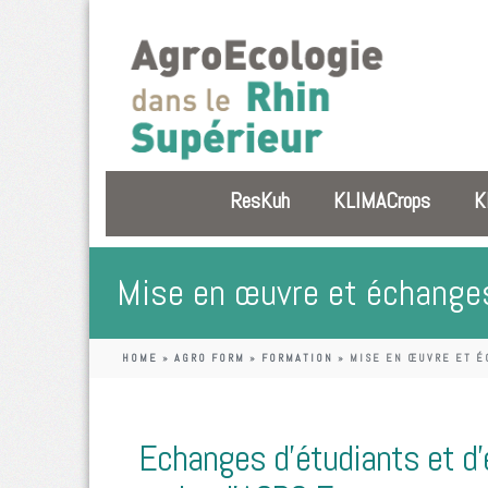
ResKuh
KLIMACrops
K
Mise en œuvre et échanges
HOME
»
AGRO FORM
»
FORMATION
»
MISE EN ŒUVRE ET É
Echanges d’étudiants et d’