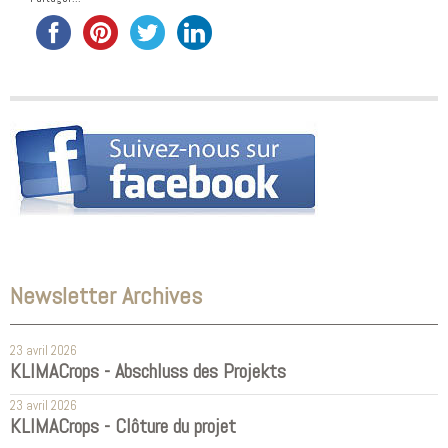
IMIR
INRA
ITADA
KUHN
LEL
LUFA Speyer
LZ Ebenrain
RITTMO
Newsletter Archives
RP Freiburg
UHA
23 avril 2026
KLIMACrops - Abschluss des Projekts
Uni-Hohenheim
23 avril 2026
KLIMACrops - Clôture du projet