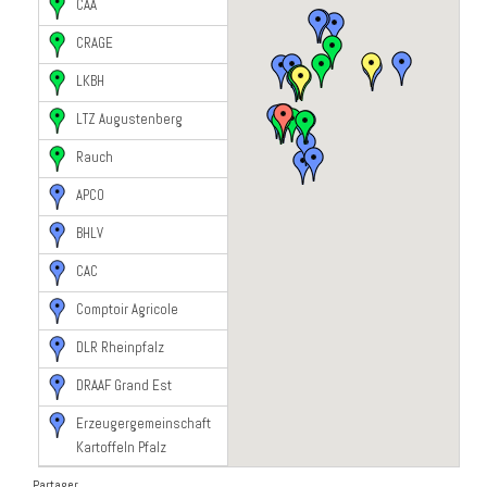
CAA
CRAGE
LKBH
LTZ Augustenberg
Rauch
APCO
BHLV
CAC
Comptoir Agricole
DLR Rheinpfalz
DRAAF Grand Est
Erzeugergemeinschaft
Kartoffeln Pfalz
FiBL
Partager...