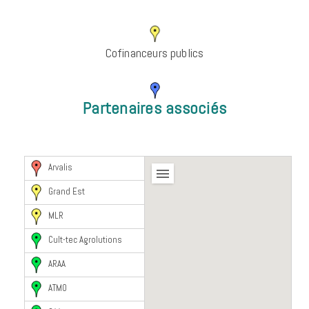
Cofinanceurs publics
Partenaires associés
Arvalis
Grand Est
MLR
Cult-tec Agrolutions
ARAA
ATMO