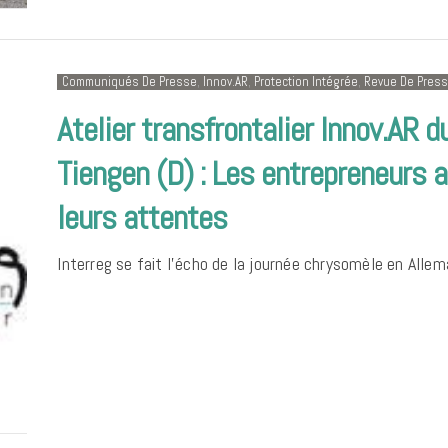
Communiqués De Presse
,
Innov.AR
,
Protection Intégrée
,
Revue De Pres
Atelier transfrontalier Innov.AR
Tiengen (D) : Les entrepreneurs a
leurs attentes
Interreg se fait l’écho de la journée chrysomèle en All