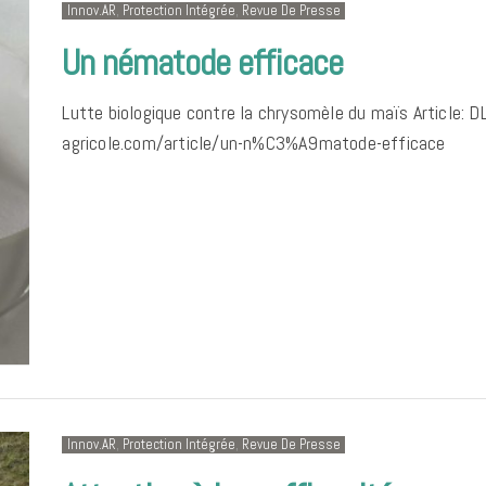
Innov.AR
,
Protection Intégrée
,
Revue De Presse
Un nématode efficace
Lutte biologique contre la chrysomèle du maïs Article
agricole.com/article/un-n%C3%A9matode-efficace
Innov.AR
,
Protection Intégrée
,
Revue De Presse