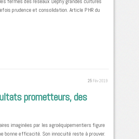
 les fermes des réseaux Dephy grandes cultures
fois prudence et consolidation. Article PHR du
25
Fév 2019
ultats prometteurs, des
aires imaginées par les agroéquipementiers figure
e bonne efficacité. Son innocuité reste à prouver.