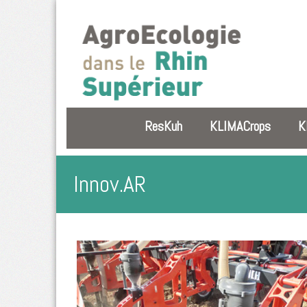
ResKuh
KLIMACrops
K
Innov.AR