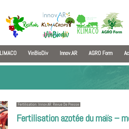
LIMACO
VinBioDiv
Innov.AR
AGRO Form
Ac
Fertilisation
,
Innov.AR
,
Revue De Presse
Fertilisation azotée du maïs – 