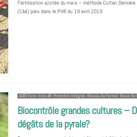
Fertilisation azotée du maïs – méthode Cultan Dernière 
(CAA) paru dans le PHR du 19 avril 2019
AGRO Form
,
Innov.AR
,
Protection Intégrée
,
Réseau De Fermes
,
Revue De 
Biocontrôle grandes cultures – D
dégâts de la pyrale?