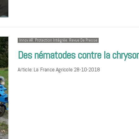
Innov.AR
,
Protection Intégrée
,
Revue De Presse
Des nématodes contre la chryso
Article: La France Agricole 28-10-2018