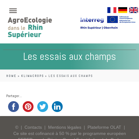
Les essais aux champs
HOME
»
KLIMACROPS
»
LES ESSAIS AUX CHAMPS
Partager...
©
|
Contacts
|
Mentions légales
|
Plateforme OLAT
|
Ce site est cofinancé à 50 % par le programme européen