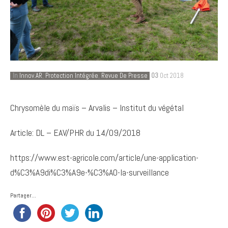
In
Innov.AR
,
Protection Intégrée
,
Revue De Presse
03
Oct 2018
Chrysomèle du maïs – Arvalis – Institut du végétal
Article: DL – EAV/PHR du 14/09/2018
https://www.est-agricole.com/article/une-application-
d%C3%A9di%C3%A9e-%C3%A0-la-surveillance
Partager...