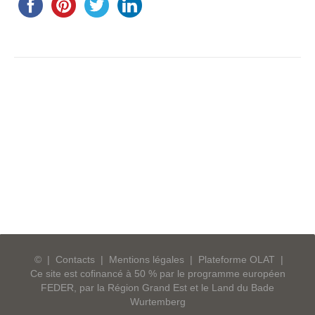
©
|
Contacts
|
Mentions légales
|
Plateforme OLAT
|
Ce site est cofinancé à 50 % par le programme européen
FEDER, par la Région Grand Est et le Land du Bade
Wurtemberg