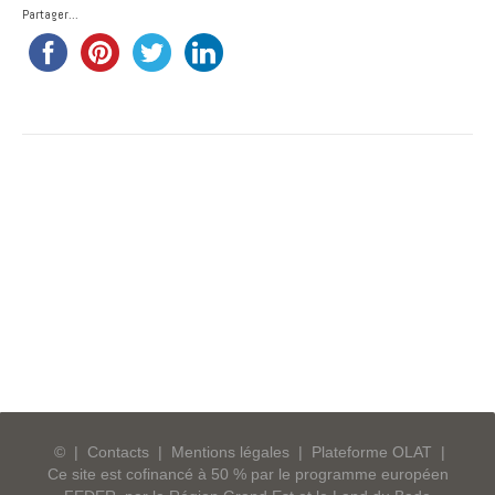
Partager...
©
|
Contacts
|
Mentions légales
|
Plateforme OLAT
|
Ce site est cofinancé à 50 % par le programme européen