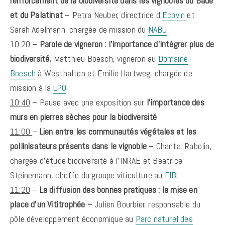
renforcement de la biodiversité dans les vignobles du Bade
et du Palatinat
– Petra Neuber, directrice d’
Ecovin
et
Sarah Adelmann, chargée de mission du
NABU
10:20
–
Parole de vigneron : l’importance d’intégrer plus de
biodiversité,
Matthieu Boesch, vigneron au
Domaine
Boesch
à Westhalten et Emilie Hartweg, chargée de
mission à la
LPO
10:40
– Pause avec une exposition sur
l’importance des
murs en pierres sèches pour la biodiversité
11:00
–
Lien entre les communautés végétales et les
pollinisateurs présents dans le vignoble
– Chantal Rabolin,
chargée d’étude biodiversité à l’INRAE et Béatrice
Steinemann, cheffe du groupe viticulture au
FIBL
11:20
–
La diffusion des bonnes pratiques : la mise en
place d’un Vititrophée
– Julien Bourbier, responsable du
pôle développement économique au
Parc naturel des