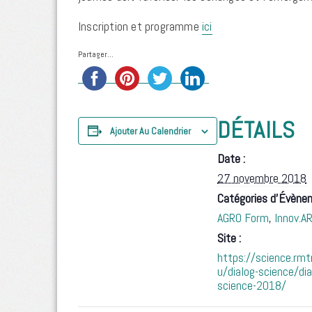
Inscription et programme
ici
Partager...
DÉTAILS
Ajouter Au Calendrier
Date :
27 novembre 2018
Catégories d’Évène
AGRO Form
,
Innov.A
Site :
https://science.rm
u/dialog-science/dia
science-2018/