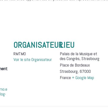
ORGANISATEUR
LIEU
RMTMO
Palais de la Musique et
des Congrès, Strasbourg
Voir le site Organisateur
Place de Bordeaux
ment:
Strasbourg
,
67000
R
France
+ Google Map
tmo.e
log-