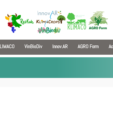
LIMACO
VinBioDiv
Innov.AR
AGRO Form
Ac