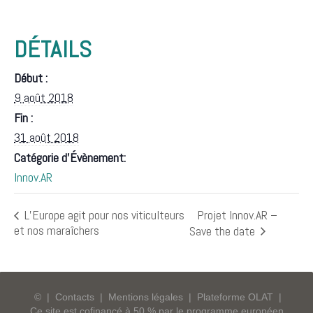
DÉTAILS
Début :
9 août 2018
Fin :
31 août 2018
Catégorie d’Évènement:
Innov.AR
Projet Innov.AR –
L’Europe agit pour nos viticulteurs
et nos maraîchers
Save the date
©
|
Contacts
|
Mentions légales
|
Plateforme OLAT
|
Ce site est cofinancé à 50 % par le programme européen