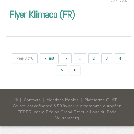
25
Nov 2021
Flyer Klimaco (FR)
Page 6 of 6
« First
«
...
2
3
4
5
6
©
|
Contacts
|
Mentions légales
|
Plateforme OLAT
|
Ce site est cofinancé à 50 % par le programme européen
FEDER, par la Région Grand Est et le Land du Bade
Wurtemberg