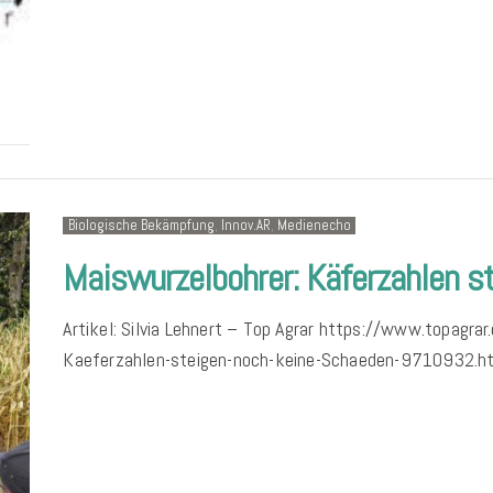
Biologische Bekämpfung
,
Innov.AR
,
Medienecho
Maiswurzelbohrer: Käferzahlen s
Artikel: Silvia Lehnert – Top Agrar https://www.topagr
Kaeferzahlen-steigen-noch-keine-Schaeden-9710932.h