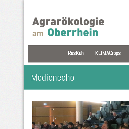
ResKuh
KLIMACrops
Medienecho