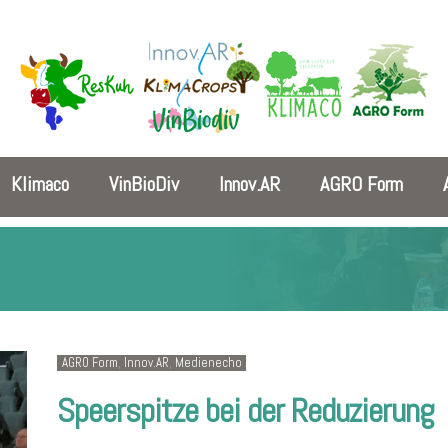
Klimaco
VinBioDiv
Innov.AR
AGRO Form
AGRO Form
,
Innov.AR
,
Medienecho
Speerspitze bei der Reduzierung