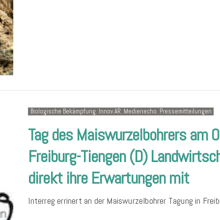
Biologische Bekämpfung
,
Innov.AR
,
Medienecho
,
Pressemitteilungen
Tag des Maiswurzelbohrers am 0
Freiburg-Tiengen (D) Landwirtscha
direkt ihre Erwartungen mit
Interreg errinert an der Maiswurzelbohrer Tagung in Frei