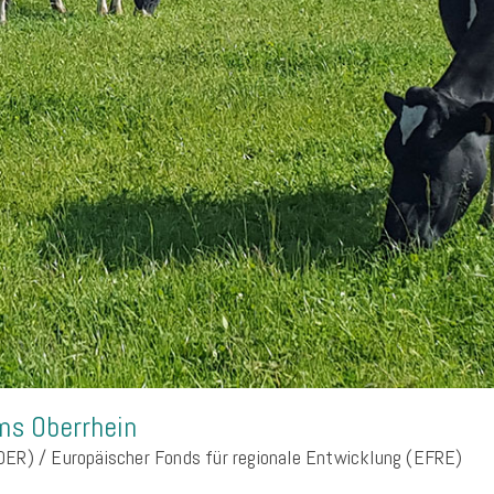
ms Oberrhein
DER) /
Europäischer Fonds für regionale Entwicklung (EFRE)