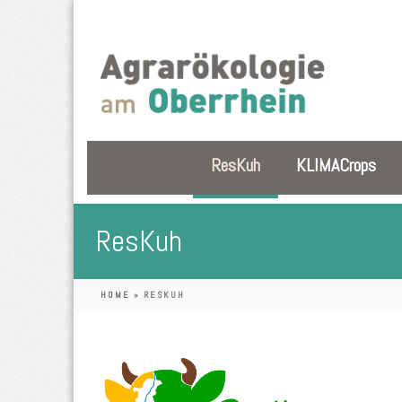
ResKuh
KLIMACrops
ResKuh
HOME
»
RESKUH