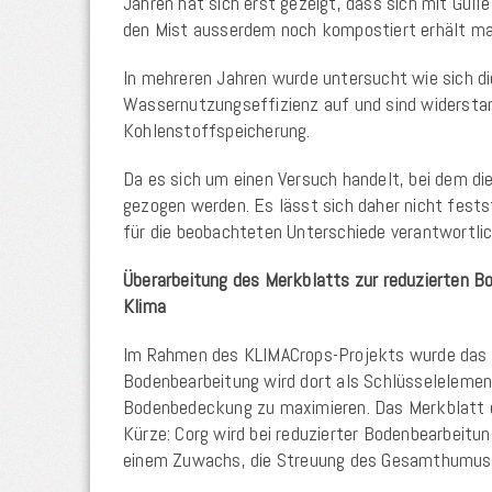
Jahren hat sich erst gezeigt, dass sich mit Gül
den Mist ausserdem noch kompostiert erhält ma
In mehreren Jahren wurde untersucht wie sich d
Wassernutzungseffizienz auf und sind widerstan
Kohlenstoffspeicherung.
Da es sich um einen Versuch handelt, bei dem 
gezogen werden. Es lässt sich daher nicht fests
für die beobachteten Unterschiede verantwortlic
Überarbeitung des Merkblatts zur reduzierten B
Klima
Im Rahmen des KLIMACrops-Projekts wurde das M
Bodenbearbeitung wird dort als Schlüsselelement
Bodenbedeckung zu maximieren. Das Merkblatt e
Kürze: Corg wird bei reduzierter Bodenbearbeitun
einem Zuwachs, die Streuung des Gesamthumusvo