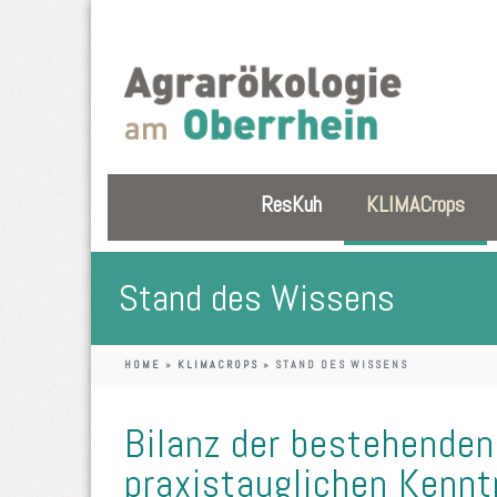
ResKuh
KLIMACrops
Stand des Wissens
HOME
»
KLIMACROPS
»
STAND DES WISSENS
Bilanz der bestehenden
praxistauglichen Kennt