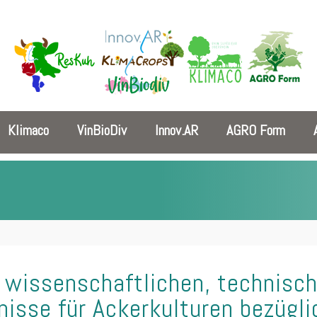
Klimaco
VinBioDiv
Innov.AR
AGRO Form
 wissenschaftlichen, technisc
nisse für Ackerkulturen bezügl