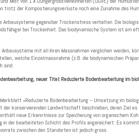
le und Mist von 1.4 Düngergrossvieheinheiten (DGVE) der Humusvo
n trotz der Kompostierungsverluste noch eine Zunahme des Hum
ie Anbausysteme gegenüber Trockenstress verhalten. Die biolog
dsfähiger bei Trockenheit. Das biodynamische System ist am eff
die Anbausysteme mit all ihren Massnahmen verglichen werden, 
tellen, welche Einzelmassnahme (z.B. die biodynamischen Präpara
h sind.
odenbearbeitung, neuer Titel: Reduzierte Bodenbearbeitung im b
erkblatt «Reduzierte Bodenbearbeitung – Umsetzung im biologis
 der konservierenden Landwirtschaft beschrieben, deren Ziel es 
nthält neue Erkenntnisse zur Speicherung von organischem Kohl
g in der bearbeiteten Schicht des Profils angereichert. Es kommt 
rrats zwischen den Standorten ist jedoch gross.