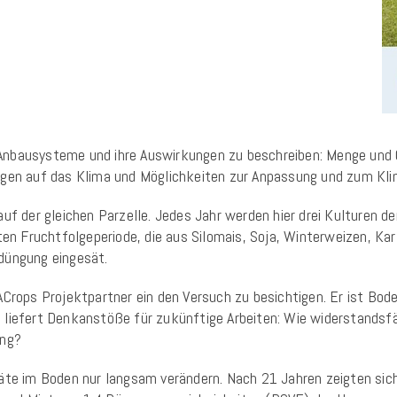
nbausysteme und ihre Auswirkungen zu beschreiben: Menge und Qu
ngen auf das Klima und Möglichkeiten zur Anpassung und zum Kl
uf der gleichen Parzelle. Jedes Jahr werden hier drei Kulturen d
bten Fruchtfolgeperiode, die aus Silomais, Soja, Winterweizen, K
düngung eingesät.
Crops Projektpartner ein den Versuch zu besichtigen. Er ist Bode
 liefert Denkanstöße für zukünftige Arbeiten: Wie widerstandsf
ung?
räte im Boden nur langsam verändern. Nach 21 Jahren zeigten si