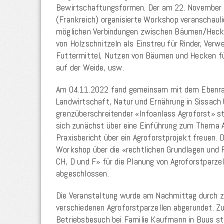
Bewirtschaftungsformen. Der am 22. November 
(Frankreich) organisierte Workshop veranschauli
möglichen Verbindungen zwischen Bäumen/Heck
von Holzschnitzeln als Einstreu für Rinder, Ver
Futtermittel, Nutzen von Bäumen und Hecken fü
auf der Weide, usw.
Am 04.11.2022 fand gemeinsam mit dem Ebenra
Landwirtschaft, Natur und Ernährung in Sissach 
grenzüberschreitender «Infoanlass Agroforst» s
sich zunächst über eine Einführung zum Thema A
Praxisbericht über ein Agroforstprojekt freuen.
Workshop über die «rechtlichen Grundlagen und 
CH, D und F» für die Planung von Agroforstparze
abgeschlossen.
Die Veranstaltung wurde am Nachmittag durch z
verschiedenen Agroforstparzellen abgerundet. Z
Betriebsbesuch bei Familie Kaufmann in Buus st