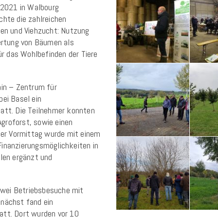
2021 in Walbourg
chte die zahlreichen
en und Viehzucht: Nutzung
wertung von Bäumen als
r das Wohlbefinden der Tiere
in – Zentrum für
bei Basel ein
tatt. Die Teilnehmer konnten
groforst, sowie einen
 Der Vormittag wurde mit einem
Finanzierungsmöglichkeiten in
llen ergänzt und
wei Betriebsbesuche mit
unächst fand ein
att. Dort wurden vor 10