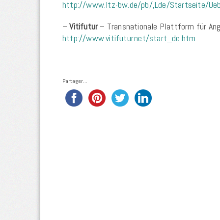
http://www.ltz-bw.de/pb/,Lde/Startseite/Ue
–
Vitifutur
– Transnationale Plattform für An
http://www.vitifutur.net/start_de.htm
Partager...