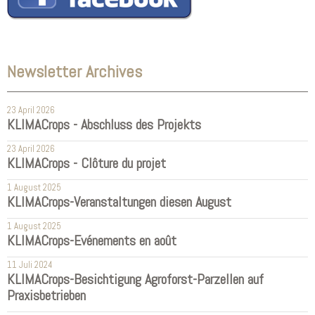
WBI
Kanton Aargau
Kanton Basel-
Newsletter Archives
Landschaft
Kanton Basel-Stadt
23 April 2026
Kanton Solothurn
KLIMACrops - Abschluss des Projekts
23 April 2026
KLIMACrops - Clôture du projet
1 August 2025
KLIMACrops-Veranstaltungen diesen August
1 August 2025
KLIMACrops-Evénements en août
11 Juli 2024
KLIMACrops-Besichtigung Agroforst-Parzellen auf
Praxisbetrieben