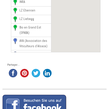
INRA
LZ Ebenrain
LZ Liebegg
Bio en Grand Est
(OPABA)
AVA (Association des
Viticulteurs d’Alsace)
Bauern und
Winzerverband
Partager...
Rheinland Pfalz
ITADA
Landwirtschaftsamt
Emmendingen
LTZ Augustenberg
VIVEA