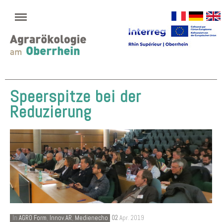
Speerspitze bei der
Reduzierung
In
AGRO Form
,
Innov.AR
,
Medienecho
02
Apr. 2019