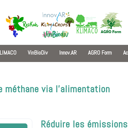
LIMACO
VinBioDiv
Innov.AR
AGRO Form
Ac
e méthane via l’alimentation
Réduire les émissions