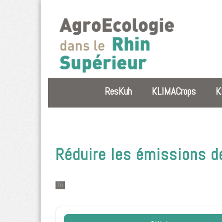
ResKuh
KLIMACrops
K
Réduire les émissions d
In