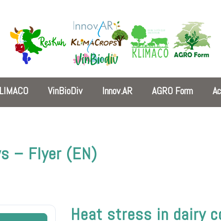
LIMACO
VinBioDiv
Innov.AR
AGRO Form
Ac
ws – Flyer (EN)
Heat stress in dairy c