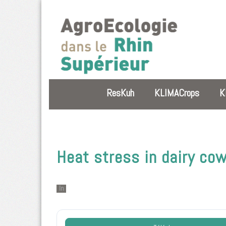
ResKuh
KLIMACrops
K
Heat stress in dairy co
In