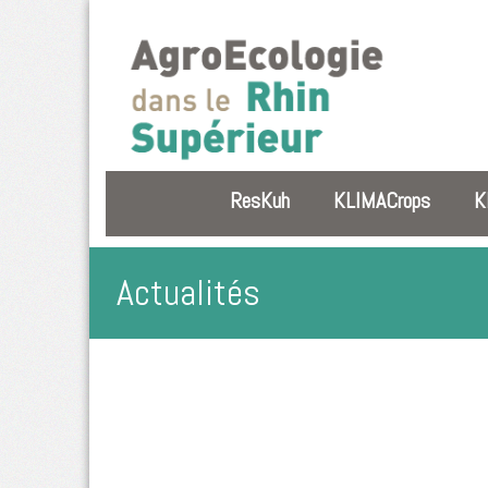
ResKuh
KLIMACrops
K
Actualités