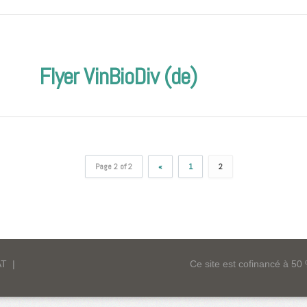
Flyer VinBioDiv (de)
Page 2 of 2
«
1
2
AT
|
Ce site est cofinancé à 5