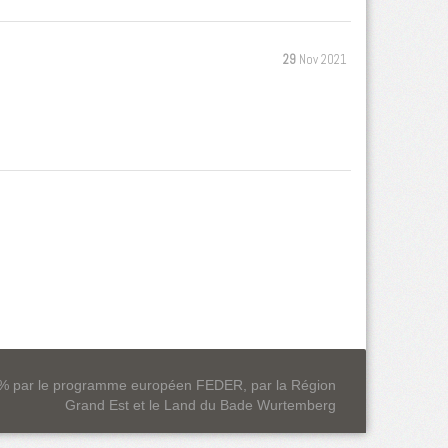
29
Nov 2021
0 % par le programme européen FEDER, par la Région
Grand Est et le Land du Bade Wurtemberg