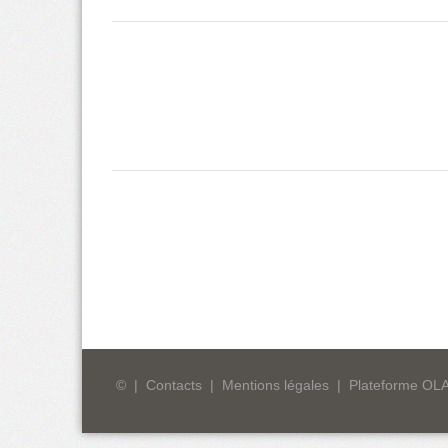
©
|
Contacts
|
Mentions légales
|
Plateforme OL