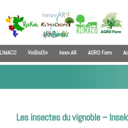
LIMACO
VinBioDiv
Innov.AR
AGRO Form
Ac
Les insectes du vignoble – Inse