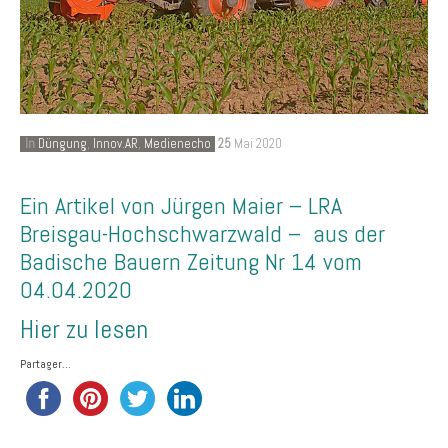
In
Düngung
,
Innov.AR
,
Medienecho
25
Mai 2020
Ein Artikel von Jürgen Maier – LRA
Breisgau-Hochschwarzwald – aus der
Badische Bauern Zeitung Nr 14 vom
04.04.2020
Hier zu lesen
Partager...