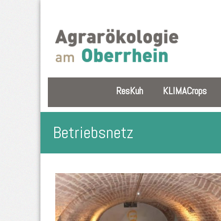
ResKuh
KLIMACrops
Betriebsnetz