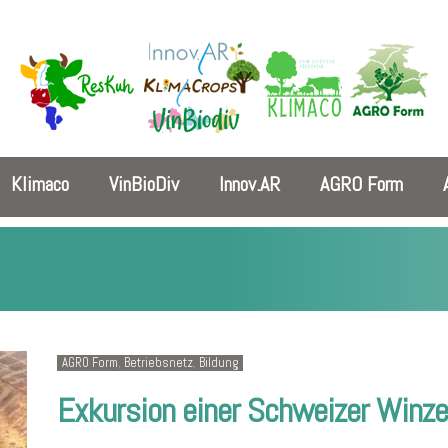
Klimaco
VinBioDiv
Innov.AR
AGRO Form
AGRO Form
,
Betriebsnetz
,
Bildung
Exkursion einer Schweizer Winze