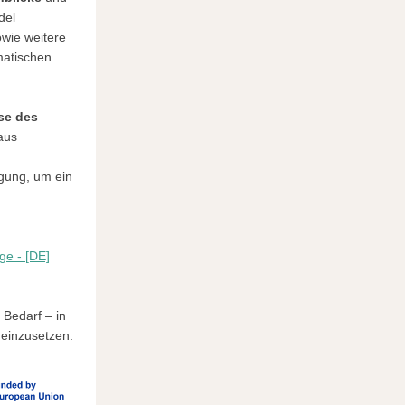
del
wie weitere
matischen
se des
aus
gung, um ein
ge - [DE]
 Bedarf – in
 einzusetzen.