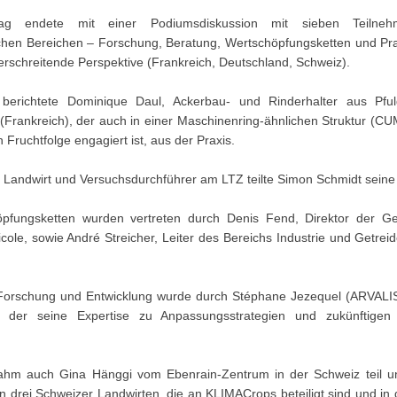
tag endete mit einer Podiumsdiskussion mit sieben Teilne
ichen Bereichen – Forschung, Beratung, Wertschöpfungsketten und Pra
rschreitende Perspektive (Frankreich, Deutschland, Schweiz).
 berichtete Dominique Daul, Ackerbau- und Rinderhalter aus Pful
(Frankreich), der auch in einer Maschinenring-ähnlichen Struktur (CU
ruchtfolge engagiert ist, aus der Praxis.
r Landwirt und Versuchsdurchführer am LTZ teilte Simon Schmidt seine
pfungsketten wurden vertreten durch Denis Fend, Direktor der G
cole, sowie André Streicher, Leiter des Bereichs Industrie und Getre
Forschung und Entwicklung wurde durch Stéphane Jezequel (ARVALIS
t, der seine Expertise zu Anpassungsstrategien und zukünftigen
nahm auch Gina Hänggi vom Ebenrain-Zentrum in der Schweiz teil u
on drei Schweizer Landwirten, die an KLIMACrops beteiligt sind und i