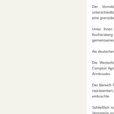
Der Vormit
unterschiedl
eine grenzübe
Unter ihnen
Kochersberg 
gemeinsamen F
Als deutsche
Die Wertschö
Comptoir Agri
Armbruster.
Der Bereich 
repräsentier
einbrachte.
Schließlich 
Vertreterin v