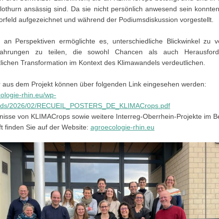
lothurn ansässig sind. Da sie nicht persönlich anwesend sein konnten
orfeld aufgezeichnet und während der Podiumsdiskussion vorgestellt.
lt an Perspektiven ermöglichte es, unterschiedliche Blickwinkel zu 
fahrungen zu teilen, die sowohl Chancen als auch Herausfor
tlichen Transformation im Kontext des Klimawandels verdeutlichen.
r aus dem Projekt können über folgenden Link eingesehen werden:
cologie-rhin.eu/wp-
oads/2026/02/RECUEIL_POSTERS_DE_KLIMACrops.pdf
bnisse von KLIMACrops sowie weitere Interreg-Oberrhein-Projekte im B
t finden Sie auf der Website:
agroecologie-rhin.eu