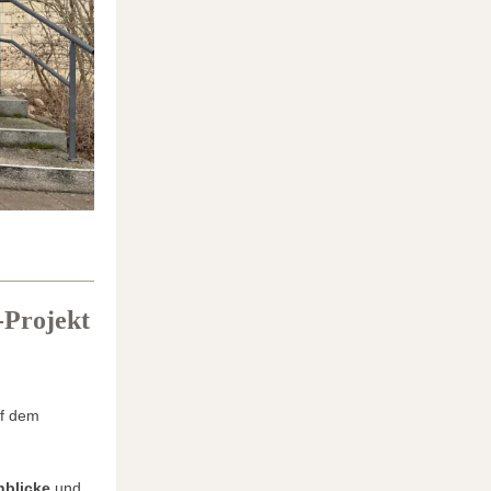
-Projekt
uf dem
nblicke
und