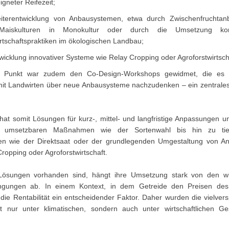
igneter Reifezeit;
iterentwicklung von Anbausystemen, etwa durch Zwischenfruchtan
Maiskulturen in Monokultur oder durch die Umsetzung kons
rtschaftspraktiken im ökologischen Landbau;
wicklung innovativer Systeme wie Relay Cropping oder Agroforstwirtsch
er Punkt war zudem den Co-Design-Workshops gewidmet, die es e
t Landwirten über neue Anbausysteme nachzudenken – ein zentrale
at somit Lösungen für kurz-, mittel- und langfristige Anpassungen un
cht umsetzbaren Maßnahmen wie der Sortenwahl bis hin zu tief
en wie der Direktsaat oder der grundlegenden Umgestaltung von A
ropping oder Agroforstwirtschaft.
ösungen vorhanden sind, hängt ihre Umsetzung stark von den wirt
gungen ab. In einem Kontext, in dem Getreide den Preisen des
st die Rentabilität ein entscheidender Faktor. Daher wurden die vielve
t nur unter klimatischen, sondern auch unter wirtschaftlichen Ge