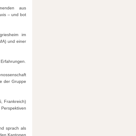
hmenden aus
xis – und bot
griesheim im
MA) und einer
 Erfahrungen.
enossenschaft
ide der Gruppe
, Frankreich)
 Perspektiven
nd sprach als
n den Kantonen