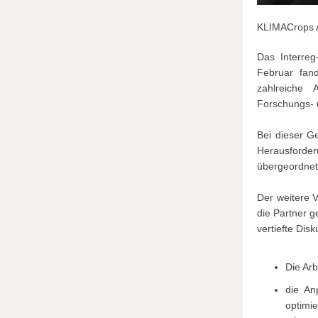
KLIMACrops A
Das Interreg
Februar fand
zahlreiche 
Forschungs- 
Bei dieser Ge
Herausforde
übergeordne
Der weitere V
die Partner 
vertiefte Dis
Die Ar
die An
optimie