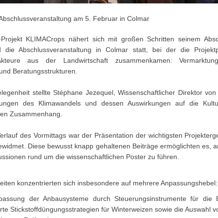
bschlussveranstaltung am 5. Februar in Colmar
-Projekt KLIMACrops nähert sich mit großen Schritten seinem Abs
 die Abschlussveranstaltung in Colmar statt, bei der die Projekt
Akteure aus der Landwirtschaft zusammenkamen: Vermarktung
und Beratungsstrukturen.
legenheit stellte Stéphane Jezequel, Wissenschaftlicher Direktor vo
rungen des Klimawandels und dessen Auswirkungen auf die Kultu
ten Zusammenhang.
erlauf des Vormittags war der Präsentation der wichtigsten Projekter
gewidmet. Diese bewusst knapp gehaltenen Beiträge ermöglichten es, 
kussionen rund um die wissenschaftlichen Poster zu führen.
beiten konzentrierten sich insbesondere auf mehrere Anpassungshebel:
passung der Anbausysteme durch Steuerungsinstrumente für die 
rte Stickstoffdüngungsstrategien für Winterweizen sowie die Auswahl 