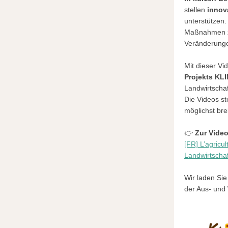
stellen
innov
unterstützen
Maßnahmen zu
Veränderung
Mit dieser Vi
Projekts KL
Landwirtschaf
Die Videos s
möglichst bre
👉
Zur Video
[FR] L’agricu
Landwirtscha
Wir laden Sie
der Aus- und 