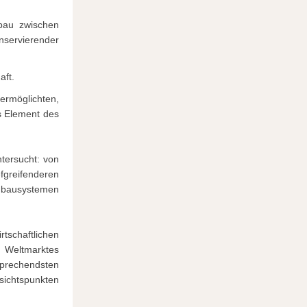
bau zwischen
ervierender
aft.
rmöglichten,
s Element des
tersucht: von
greifenderen
nbausystemen
schaftlichen
 Weltmarktes
rsprechendsten
sichtspunkten