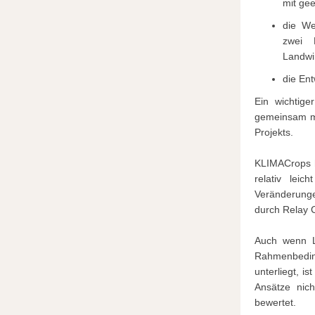
mit gee
die We
zwei 
Landwi
die Ent
Ein wichtig
gemeinsam mi
Projekts.
KLIMACrops h
relativ lei
Veränderung
durch Relay C
Auch wenn L
Rahmenbedin
unterliegt, i
Ansätze nich
bewertet.