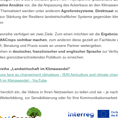
ative Ansätze
vor, die die Anpassung des Ackerbaus an den Klimawan
. Thematisiert werden unter anderem
Agroforstsysteme
,
Direktsaat
so
r Stärkung der Resilienz landwirtschaftlicher Systeme gegenüber kli
en.
deoreihe verfolgen wir zwei Ziele: Zum einen möchten wir die
Ergebnis
IMACrops sichtbar machen
, zum anderen diese gezielt an Fachleute 
t, Beratung und Praxis sowie an unsere Partner weitergeben.
tehen in
deutscher, französischer und englischer Sprache
zur Verfü
ites grenzüberschreitendes Publikum zu erreichen.
reihe „Landwirtschaft im Klimawandel“
lture face au changement climatique - [EN] Agriculture and climate chan
ft im Klimawandel - YouTube
 herzlich ein, die Videos in Ihren Netzwerken zu teilen und sie – je nach
Weiterbildung, zur Sensibilisierung oder für Ihre Kommunikationsarbeit